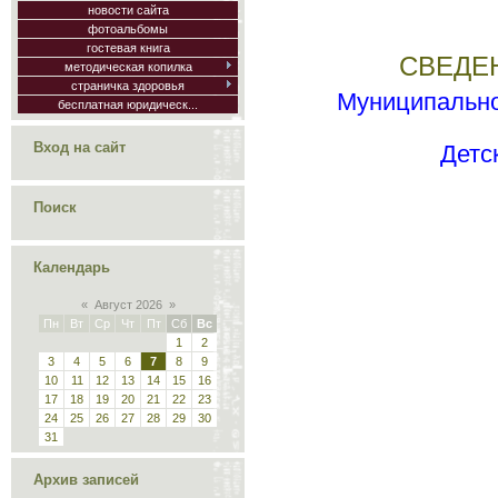
новости сайта
фотоальбомы
гостевая книга
СВЕДЕ
методическая копилка
страничка здоровья
Муниципально
бесплатная юридическ...
Вход на сайт
Детс
Поиск
Календарь
«
Август 2026
»
Пн
Вт
Ср
Чт
Пт
Сб
Вс
1
2
3
4
5
6
7
8
9
10
11
12
13
14
15
16
17
18
19
20
21
22
23
24
25
26
27
28
29
30
31
Архив записей